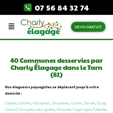
07 56 84 32 74
DEVIS GRATUIT
40 Communes desservies par
Charly Élagage dans le Tarn
(81)
Nos élagueurs paysagistes se déplacent jusqu’à votre
domicile :
Castres
,
Lautrec
,
Montpinier
,
Jonquières
,
Carbes
,
Serviès
,
Soual
,
Lescout
,
Dourgne
,
Labruguière
,
Mazamet
,
Lagarrigue
,
Palleville
,