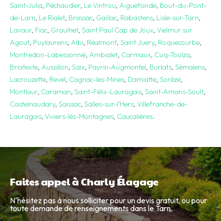
Saint-Julia
,
Péchaudier
,
Le Vintrou
,
Aiguefonde
,
Bout-du-Pont-
de-Larn
,
Le Rialet
,
Brassac
,
Gaillac
,
Rabastens
,
Lisle-sur-Tarn
,
Lavaur
,
Fiac
,
Graulhet
,
Saint Paul Cap de Joux
,
Vielmur sur
Agout
,
Puylaurens
,
Albi
,
Réalmont
,
Saint Juery
,
Roquecourbe
,
Montredon-Labessonnié
,
Ambialet
,
Carmaux
,
Cuq-Toulza
,
Briatexte
,
Aussillon
,
Saïx
,
Payrin-Augmontel
,
Burlats
,
Sémalens
,
Lacrouzette
,
Revel
,
Cagnac-les-Mines
,
Damiatte
,
Sorèze
,
Montlaur
,
Caraman
,
Saint-Félix-Lauragais
,
Saint-Amans-Soult
,
Castelnaudary
,
Saissac
,
Salles-sur-l’Hers
,
Villefranche-de-
Lauragais
,
Viviers-lès-Montagnes
,
Caucalières
.
Faites appel à Charly Élagage
N'hésitez pas à nous solliciter pour un devis gratuit, ou pour
toute demande de renseignements dans le Tarn.