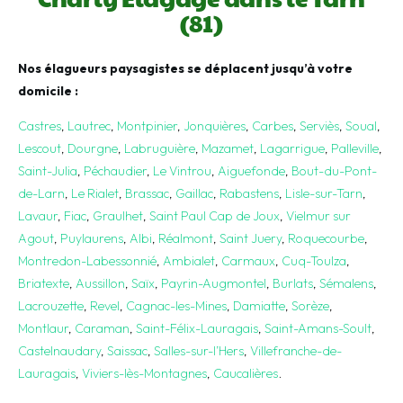
(81)
Nos élagueurs paysagistes se déplacent jusqu’à votre
domicile :
Castres
,
Lautrec
,
Montpinier
,
Jonquières
,
Carbes
,
Serviès
,
Soual
,
Lescout
,
Dourgne
,
Labruguière
,
Mazamet
,
Lagarrigue
,
Palleville
,
Saint-Julia
,
Péchaudier
,
Le Vintrou
,
Aiguefonde
,
Bout-du-Pont-
de-Larn
,
Le Rialet
,
Brassac
,
Gaillac
,
Rabastens
,
Lisle-sur-Tarn
,
Lavaur
,
Fiac
,
Graulhet
,
Saint Paul Cap de Joux
,
Vielmur sur
Agout
,
Puylaurens
,
Albi
,
Réalmont
,
Saint Juery
,
Roquecourbe
,
Montredon-Labessonnié
,
Ambialet
,
Carmaux
,
Cuq-Toulza
,
Briatexte
,
Aussillon
,
Saïx
,
Payrin-Augmontel
,
Burlats
,
Sémalens
,
Lacrouzette
,
Revel
,
Cagnac-les-Mines
,
Damiatte
,
Sorèze
,
Montlaur
,
Caraman
,
Saint-Félix-Lauragais
,
Saint-Amans-Soult
,
Castelnaudary
,
Saissac
,
Salles-sur-l’Hers
,
Villefranche-de-
Lauragais
,
Viviers-lès-Montagnes
,
Caucalières
.