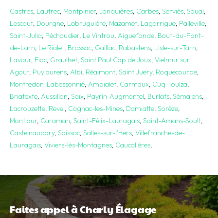
Castres
,
Lautrec
,
Montpinier
,
Jonquières
,
Carbes
,
Serviès
,
Soual
,
Lescout
,
Dourgne
,
Labruguière
,
Mazamet
,
Lagarrigue
,
Palleville
,
Saint-Julia
,
Péchaudier
,
Le Vintrou
,
Aiguefonde
,
Bout-du-Pont-
de-Larn
,
Le Rialet
,
Brassac
,
Gaillac
,
Rabastens
,
Lisle-sur-Tarn
,
Lavaur
,
Fiac
,
Graulhet
,
Saint Paul Cap de Joux
,
Vielmur sur
Agout
,
Puylaurens
,
Albi
,
Réalmont
,
Saint Juery
,
Roquecourbe
,
Montredon-Labessonnié
,
Ambialet
,
Carmaux
,
Cuq-Toulza
,
Briatexte
,
Aussillon
,
Saïx
,
Payrin-Augmontel
,
Burlats
,
Sémalens
,
Lacrouzette
,
Revel
,
Cagnac-les-Mines
,
Damiatte
,
Sorèze
,
Montlaur
,
Caraman
,
Saint-Félix-Lauragais
,
Saint-Amans-Soult
,
Castelnaudary
,
Saissac
,
Salles-sur-l’Hers
,
Villefranche-de-
Lauragais
,
Viviers-lès-Montagnes
,
Caucalières
.
Faites appel à Charly Élagage