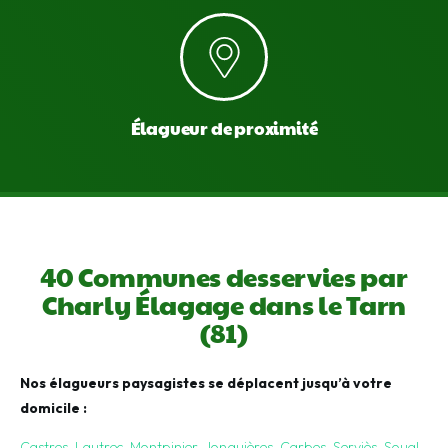
Élagueur de proximité
40 Communes desservies par
Charly Élagage dans le Tarn
(81)
Nos élagueurs paysagistes se déplacent jusqu’à votre
domicile :
Castres
,
Lautrec
,
Montpinier
,
Jonquières
,
Carbes
,
Serviès
,
Soual
,