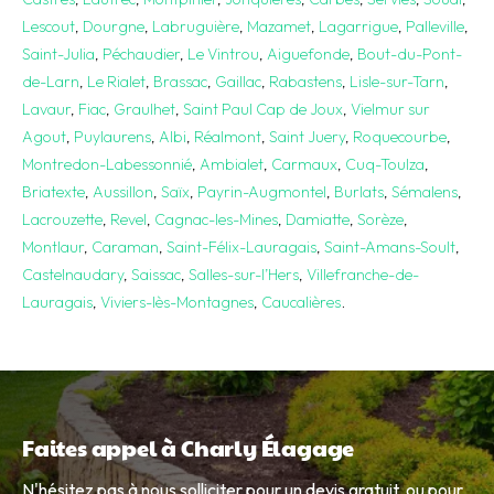
Lescout
,
Dourgne
,
Labruguière
,
Mazamet
,
Lagarrigue
,
Palleville
,
Saint-Julia
,
Péchaudier
,
Le Vintrou
,
Aiguefonde
,
Bout-du-Pont-
de-Larn
,
Le Rialet
,
Brassac
,
Gaillac
,
Rabastens
,
Lisle-sur-Tarn
,
Lavaur
,
Fiac
,
Graulhet
,
Saint Paul Cap de Joux
,
Vielmur sur
Agout
,
Puylaurens
,
Albi
,
Réalmont
,
Saint Juery
,
Roquecourbe
,
Montredon-Labessonnié
,
Ambialet
,
Carmaux
,
Cuq-Toulza
,
Briatexte
,
Aussillon
,
Saïx
,
Payrin-Augmontel
,
Burlats
,
Sémalens
,
Lacrouzette
,
Revel
,
Cagnac-les-Mines
,
Damiatte
,
Sorèze
,
Montlaur
,
Caraman
,
Saint-Félix-Lauragais
,
Saint-Amans-Soult
,
Castelnaudary
,
Saissac
,
Salles-sur-l’Hers
,
Villefranche-de-
Lauragais
,
Viviers-lès-Montagnes
,
Caucalières
.
Faites appel à Charly Élagage
N'hésitez pas à nous solliciter pour un devis gratuit, ou pour