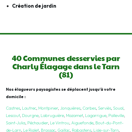
Création de jardin
40 Communes desservies par
Charly Élagage dans le Tarn
(81)
Nos élagueurs paysagistes se déplacent jusqu’à votre
domicile :
Castres
,
Lautrec
,
Montpinier
,
Jonquières
,
Carbes
,
Serviès
,
Soual
,
Lescout
,
Dourgne
,
Labruguière
,
Mazamet
,
Lagarrigue
,
Palleville
,
Saint-Julia
,
Péchaudier
,
Le Vintrou
,
Aiguefonde
,
Bout-du-Pont-
de-Larn
,
Le Rialet
,
Brassac
,
Gaillac
,
Rabastens
,
Lisle-sur-Tarn
,