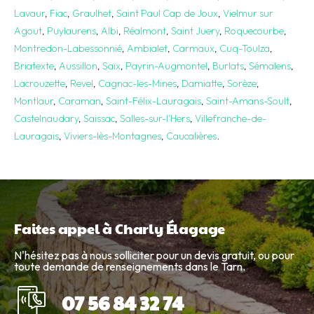
Lavaur
,
Fiac
,
Graulhet
,
Saint Paul Cap de Joux
,
Vielmur sur
Agout
,
Puylaurens
,
Albi
,
Réalmont
,
Saint Juery
,
Roquecourbe
,
Montredon-Labessonnié
,
Ambialet
,
Carmaux
,
Cuq-Toulza
,
Briatexte
,
Aussillon
,
Saïx
,
Payrin-Augmontel
,
Burlats
,
Sémalens
,
Lacrouzette
,
Revel
,
Cagnac-les-Mines
,
Damiatte
,
Sorèze
,
Montlaur
,
Caraman
,
Saint-Félix-Lauragais
,
Saint-Amans-Soult
,
Castelnaudary
,
Saissac
,
Salles-sur-l’Hers
,
Villefranche-de-
Lauragais
,
Viviers-lès-Montagnes
,
Caucalières
.
Faites appel à Charly Élagage
N'hésitez pas à nous solliciter pour un devis gratuit, ou pour
toute demande de renseignements dans le Tarn.
07 56 84 32 74