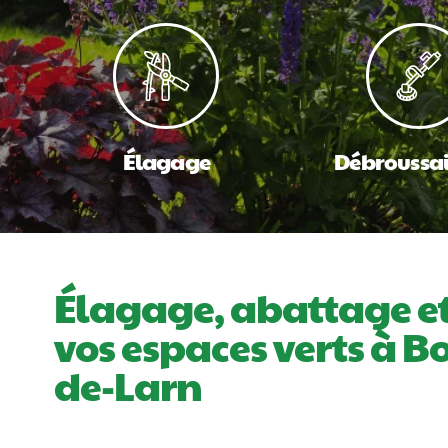
Élagage
Débroussai
Élagage, abattage et
vos espaces verts à B
de-Larn