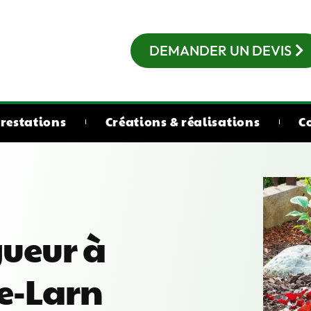
DEMANDER UN DEVIS
restations
Créations & réalisations
C
gueur à
e-Larn