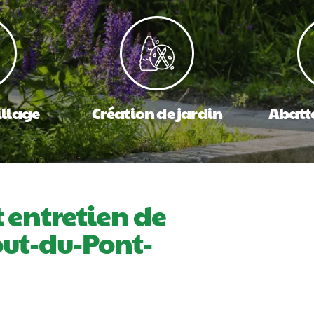
llage
Création de jardin
Abatt
 entretien de
out-du-Pont-